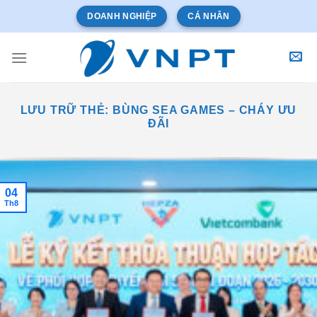
Bỏ
DOANH NGHIỆP
CÁ NHÂN
qua
nội
dung
LƯU TRỮ THẺ:
BÙNG SEA GAMES – CHÁY ƯU
ĐÃI
04
Th8