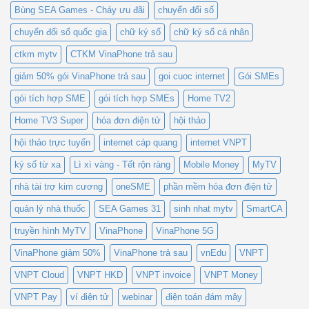
Bùng SEA Games - Cháy ưu đãi
chuyển đổi số
chuyển đổi số quốc gia
chữ ký số
chữ ký số cá nhân
ctkm mytv
CTKM VinaPhone trả sau
giảm 50% gói VinaPhone trả sau
goi cuoc internet
Gói SMEs
gói tích hợp SME
gói tích hợp SMEs
Home TV2
Home TV3 Super
hóa đơn điện tử
hội thảo
hội thảo trực tuyến
internet cáp quang
internet VNPT
ký số từ xa
Lì xì vàng - Tết rộn ràng
Mobile Money
MyTV
nhà tài trợ kim cương
oneSME
phần mềm hóa đơn điện tử
quản lý nhà thuốc
SEA Games 31
sinh nhat mytv
SmartCA
truyền hình MyTV
VinaPhone
VinaPhone 5G
VinaPhone giảm 50%
VinaPhone trả sau
vnEdu
VNPT
VNPT Cloud
VNPT HKD
VNPT invoice
VNPT Money
VNPT Pay
ví điện tử
webinar
điện toán đám mây