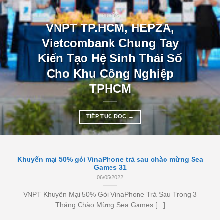
TIN TỨC
VNPT TP.HCM, HEPZA,
Vietcombank Chung Tay
Kiến Tạo Hệ Sinh Thái Số
Cho Khu Công Nghiệp
TPHCM
TIẾP TỤC ĐỌC
→
Khuyến mại 50% gói VinaPhone trả sau chào mừng Sea
Games 31
06/05/2022
VNPT Khuyến Mại 50% Gói VinaPhone Trả Sau Trong 3
Tháng Chào Mừng Sea Games [...]