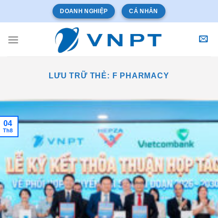
Bỏ
DOANH NGHIỆP
CÁ NHÂN
qua
nội
dung
LƯU TRỮ THẺ:
F PHARMACY
04
Th8