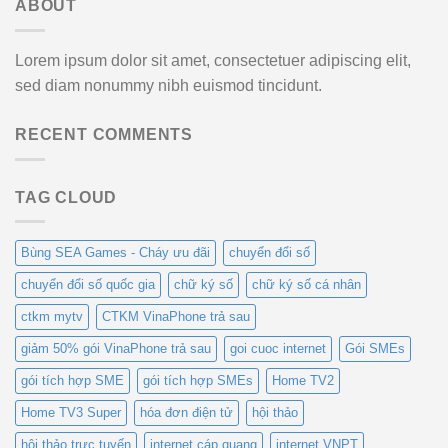
ABOUT
Lorem ipsum dolor sit amet, consectetuer adipiscing elit,
sed diam nonummy nibh euismod tincidunt.
RECENT COMMENTS
TAG CLOUD
Bùng SEA Games - Cháy ưu đãi
chuyển đổi số
chuyển đổi số quốc gia
chữ ký số
chữ ký số cá nhân
ctkm mytv
CTKM VinaPhone trả sau
giảm 50% gói VinaPhone trả sau
goi cuoc internet
Gói SMEs
gói tích hợp SME
gói tích hợp SMEs
Home TV2
Home TV3 Super
hóa đơn điện tử
hội thảo
hội thảo trực tuyến
internet cáp quang
internet VNPT