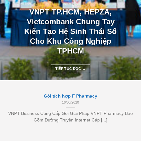
TIN TỨC
VNPT TP.HCM, HEPZA,
Vietcombank Chung Tay
Kiến Tạo Hệ Sinh Thái Số
Cho Khu Công Nghiệp
TPHCM
TIẾP TỤC ĐỌC
→
Gói tích hợp F Pharmacy
10/06/2020
VNPT Business Cung Cấp Gói Giải Pháp VNPT Pharmacy Bao
Gồm Đường Truyền Internet Cáp [...]