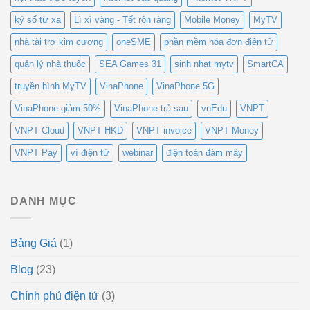
ký số từ xa
Lì xì vàng - Tết rộn ràng
Mobile Money
MyTV
nhà tài trợ kim cương
oneSME
phần mềm hóa đơn điện tử
quản lý nhà thuốc
SEA Games 31
sinh nhat mytv
SmartCA
truyền hình MyTV
VinaPhone
VinaPhone 5G
VinaPhone giảm 50%
VinaPhone trả sau
vnEdu
VNPT
VNPT Cloud
VNPT HKD
VNPT invoice
VNPT Money
VNPT Pay
ví điện tử
webinar
điện toán đám mây
DANH MỤC
Bảng Giá
(1)
Blog
(23)
Chính phủ điện tử
(3)