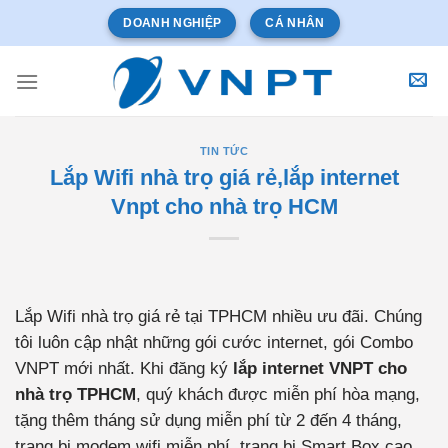
Bỏ
DOANH NGHIỆP
CÁ NHÂN
qua
nội
dung
TIN TỨC
Lắp Wifi nhà trọ giá rẻ,lắp internet
Vnpt cho nhà trọ HCM
Lắp Wifi nhà trọ giá rẻ tại TPHCM nhiều ưu đãi. Chúng
tôi luôn cập nhật những gói cước internet, gói Combo
VNPT mới nhất. Khi đăng ký
lắp internet VNPT cho
nhà trọ TPHCM
, quý khách được miễn phí hòa mạng,
tặng thêm tháng sử dụng miễn phí từ 2 đến 4 tháng,
trang bị modem wifi miễn phí, trang bị Smart Box cao