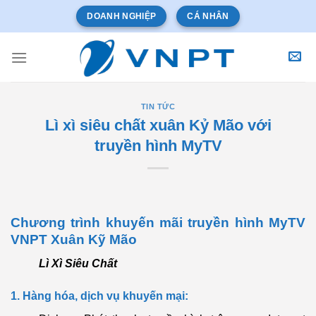
Bỏ
DOANH NGHIỆP
CÁ NHÂN
qua
nội
dung
TIN TỨC
Lì xì siêu chất xuân Kỷ Mão với
truyền hình MyTV
Chương trình khuyến mãi truyền hình MyTV
VNPT Xuân Kỹ Mão
Lì Xì Siêu Chất
1. Hàng hóa, dịch vụ khuyến mại: