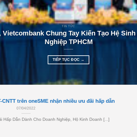
TIN TỨC
Vietcombank Chung Tay Kiến Tạo Hệ Sinh
Nghiệp TPHCM
TIẾP TỤC ĐỌC
→
T-CNTT trên oneSME nhận nhiều ưu đãi hấp dẫn
07/04/2022
 Hấp Dẫn Dành Cho Doanh Nghiệp, Hộ Kinh Doanh [...]