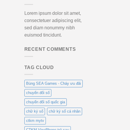
Lorem ipsum dolor sit amet,
consectetuer adipiscing elit,
sed diam nonummy nibh
euismod tincidunt.
RECENT COMMENTS
TAG CLOUD
Bùng SEA Games - Cháy ưu đãi
chuyển đổi số
chuyển đổi số quốc gia
chữ ký số
chữ ký số cá nhân
ctkm mytv
CTKM VinaPhone trả sau