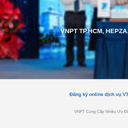
VNPT TP.HCM, HEPZA, 
Đăng ký online dịch vụ V
VNPT Cung Cấp Nhiều Ưu Đãi