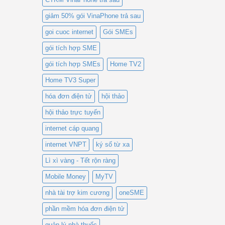
giảm 50% gói VinaPhone trả sau
goi cuoc internet
Gói SMEs
gói tích hợp SME
gói tích hợp SMEs
Home TV2
Home TV3 Super
hóa đơn điện tử
hội thảo
hội thảo trực tuyến
internet cáp quang
internet VNPT
ký số từ xa
Lì xì vàng - Tết rộn ràng
Mobile Money
MyTV
nhà tài trợ kim cương
oneSME
phần mềm hóa đơn điện tử
quản lý nhà thuốc