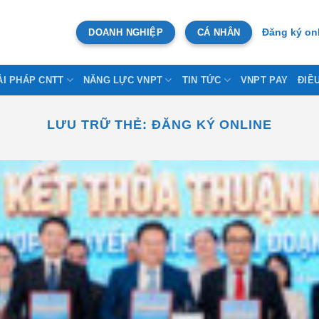
DOANH NGHIỆP
CÁ NHÂN
Đăng ký on
ẢI PHÁP CNTT
NĂNG LỰC VNPT
TIN TỨC
VNPT PAY
ĐIỀ
LƯU TRỮ THẺ:
ĐĂNG KÝ ONLINE