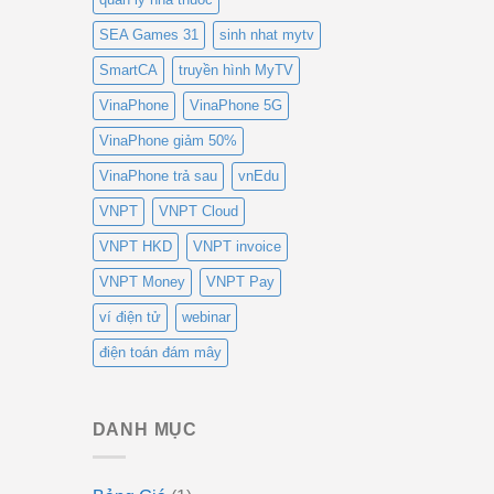
SEA Games 31
sinh nhat mytv
SmartCA
truyền hình MyTV
VinaPhone
VinaPhone 5G
VinaPhone giảm 50%
VinaPhone trả sau
vnEdu
VNPT
VNPT Cloud
VNPT HKD
VNPT invoice
VNPT Money
VNPT Pay
ví điện tử
webinar
điện toán đám mây
DANH MỤC