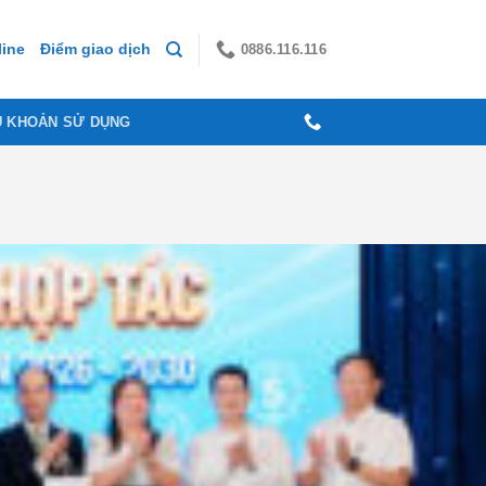
0886.116.116
line
Điểm giao dịch
U KHOẢN SỬ DỤNG