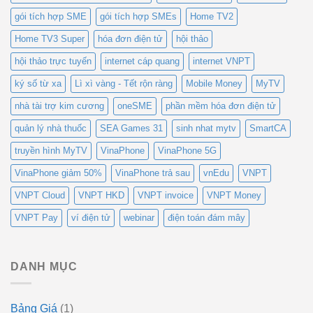
gói tích hợp SME
gói tích hợp SMEs
Home TV2
Home TV3 Super
hóa đơn điện tử
hội thảo
hội thảo trực tuyến
internet cáp quang
internet VNPT
ký số từ xa
Lì xì vàng - Tết rộn ràng
Mobile Money
MyTV
nhà tài trợ kim cương
oneSME
phần mềm hóa đơn điện tử
quản lý nhà thuốc
SEA Games 31
sinh nhat mytv
SmartCA
truyền hình MyTV
VinaPhone
VinaPhone 5G
VinaPhone giảm 50%
VinaPhone trả sau
vnEdu
VNPT
VNPT Cloud
VNPT HKD
VNPT invoice
VNPT Money
VNPT Pay
ví điện tử
webinar
điện toán đám mây
DANH MỤC
Bảng Giá
(1)