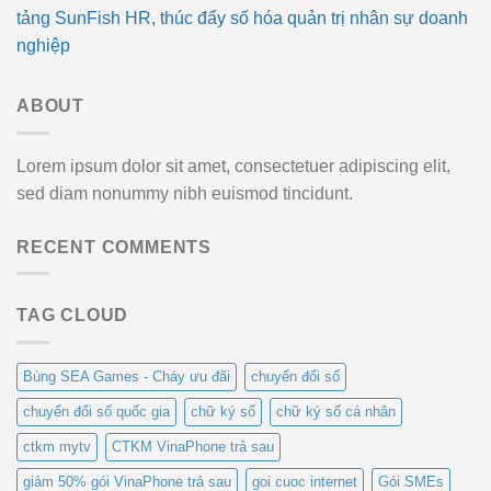
tảng SunFish HR, thúc đẩy số hóa quản trị nhân sự doanh
nghiệp
ABOUT
Lorem ipsum dolor sit amet, consectetuer adipiscing elit,
sed diam nonummy nibh euismod tincidunt.
RECENT COMMENTS
TAG CLOUD
Bùng SEA Games - Cháy ưu đãi
chuyển đổi số
chuyển đổi số quốc gia
chữ ký số
chữ ký số cá nhân
ctkm mytv
CTKM VinaPhone trả sau
giảm 50% gói VinaPhone trả sau
goi cuoc internet
Gói SMEs