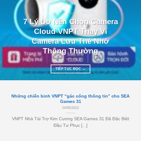
BLOG
7 Lý Do Nên Chọn Camera
Cloud VNPT Thay Vì
Camera Lưu Thẻ Nhớ
Thông Thường
TIẾP TỤC ĐỌC
→
Những chiến binh VNPT “gác cổng thông tin” cho SEA
Games 31
24/05/2022
VNPT Nhà Tài Trợ Kim Cương SEA Games 31 Đã Đặc Biệt
Đầu Tư Phục [...]