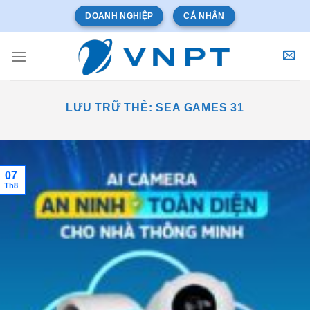
Bỏ
DOANH NGHIỆP
CÁ NHÂN
qua
nội
dung
LƯU TRỮ THẺ:
SEA GAMES 31
07
Th8