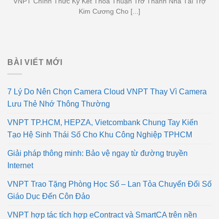
VNPT Chính Thức Ký Kết Thoả Thuận Trở Thành Nhà Tài Trợ
Kim Cương Cho [...]
BÀI VIẾT MỚI
7 Lý Do Nên Chọn Camera Cloud VNPT Thay Vì Camera
Lưu Thẻ Nhớ Thông Thường
VNPT TP.HCM, HEPZA, Vietcombank Chung Tay Kiến
Tạo Hệ Sinh Thái Số Cho Khu Công Nghiệp TPHCM
Giải pháp thông minh: Bảo vệ ngay từ đường truyền
Internet
VNPT Trao Tặng Phòng Học Số – Lan Tỏa Chuyển Đổi Số
Giáo Dục Đến Côn Đảo
VNPT hợp tác tích hợp eContract và SmartCA trên nền