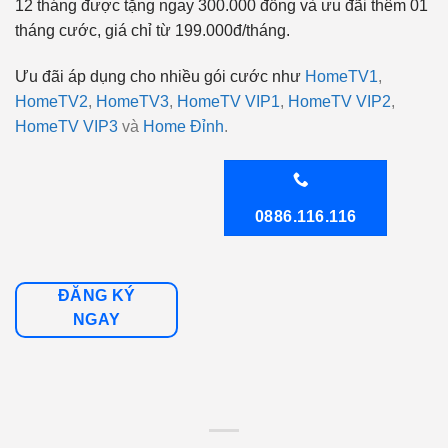
12 tháng được tặng ngay 300.000 đồng và ưu đãi thêm 01
tháng cước, giá chỉ từ 199.000đ/tháng.
Ưu đãi áp dụng cho nhiều gói cước như
HomeTV1
,
HomeTV2
,
HomeTV3
,
HomeTV VIP1
,
HomeTV VIP2
,
HomeTV VIP3
và
Home Đỉnh
.
0886.116.116
ĐĂNG KÝ
NGAY