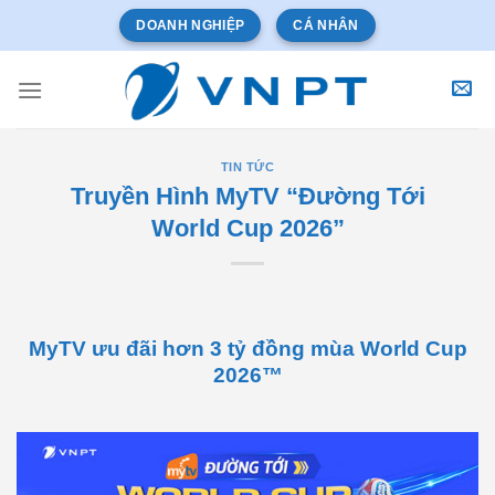
Bỏ
DOANH NGHIỆP
CÁ NHÂN
qua
nội
dung
TIN TỨC
Truyền Hình MyTV “Đường Tới
World Cup 2026”
MyTV ưu đãi hơn 3 tỷ đồng mùa World Cup
2026™