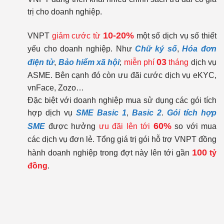
trị cho doanh nghiệp.
10-20%
VNPT
giảm cước từ
một số dịch vụ số thiết
yếu cho doanh nghiệp. Như
Chữ ký số
,
Hóa đơn
03
điện tử
,
Bảo hiểm xã hội
;
miễn phí
tháng
dịch vụ
ASME. Bên cạnh đó còn ưu đãi cước dịch vụ eKYC,
vnFace, Zozo…
Đặc biệt với doanh nghiệp mua sử dụng các gói tích
hợp dịch vụ
SME Basic 1
,
Basic 2
.
Gói tích hợp
60%
SME
được hưởng
ưu đãi lên tới
so với mua
các dịch vụ đơn lẻ. Tổng giá trị gói hỗ trợ VNPT đồng
100
hành doanh nghiệp trong đợt này lên tới gần
tỷ
đồng
.