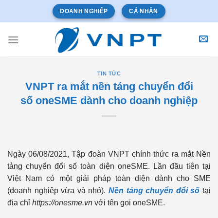
Bỏ
DOANH NGHIỆP
CÁ NHÂN
qua
nội
dung
TIN TỨC
VNPT ra mắt nền tảng chuyển đổi
số oneSME dành cho doanh nghiệp
Ngày 06/08/2021, Tập đoàn VNPT chính thức ra mắt Nền
tảng chuyển đổi số toàn diện oneSME. Lần đầu tiên tại
Việt Nam có một giải pháp toàn diện dành cho SME
(doanh nghiệp vừa và nhỏ).
Nền tảng chuyển đổi số
tại
địa chỉ
https://onesme.vn
với tên gọi oneSME.