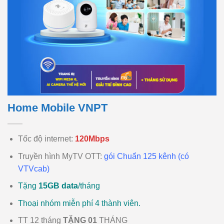
Home Mobile VNPT
Tốc độ internet:
120Mbps
Truyền hình MyTV OTT:
gói Chuẩn 125 kênh (có
VTVcab)
Tặng
15GB data
/tháng
Thoại nhóm miễn phí 4 thành viên.
TT 12 tháng
TẶNG 01
THÁNG