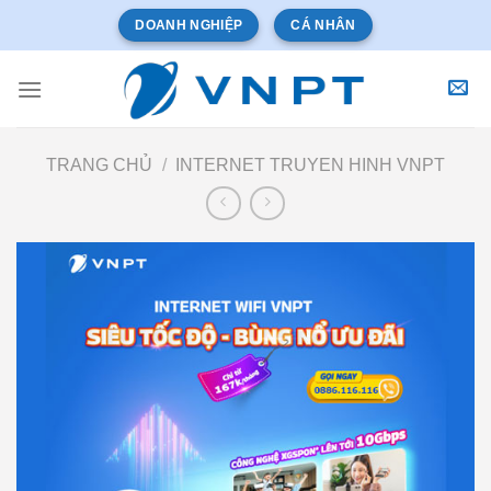
Bỏ
DOANH NGHIỆP
CÁ NHÂN
qua
nội
dung
TRANG CHỦ
/
INTERNET TRUYEN HINH VNPT