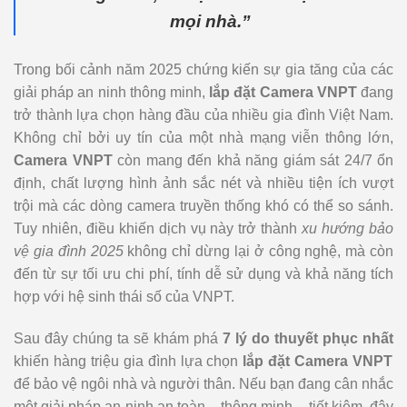
mọi nhà.”
Trong bối cảnh năm 2025 chứng kiến sự gia tăng của các
giải pháp an ninh thông minh,
lắp đặt Camera VNPT
đang
trở thành lựa chọn hàng đầu của nhiều gia đình Việt Nam.
Không chỉ bởi uy tín của một nhà mạng viễn thông lớn,
Camera VNPT
còn mang đến khả năng giám sát 24/7 ổn
định, chất lượng hình ảnh sắc nét và nhiều tiện ích vượt
trội mà các dòng camera truyền thống khó có thể so sánh.
Tuy nhiên, điều khiến dịch vụ này trở thành
xu hướng bảo
vệ gia đình 2025
không chỉ dừng lại ở công nghệ, mà còn
đến từ sự tối ưu chi phí, tính dễ sử dụng và khả năng tích
hợp với hệ sinh thái số của VNPT.
Sau đây chúng ta sẽ khám phá
7 lý do thuyết phục nhất
khiến hàng triệu gia đình lựa chọn
lắp đặt Camera VNPT
để bảo vệ ngôi nhà và người thân. Nếu bạn đang cân nhắc
một giải pháp an ninh an toàn – thông minh – tiết kiệm, đây