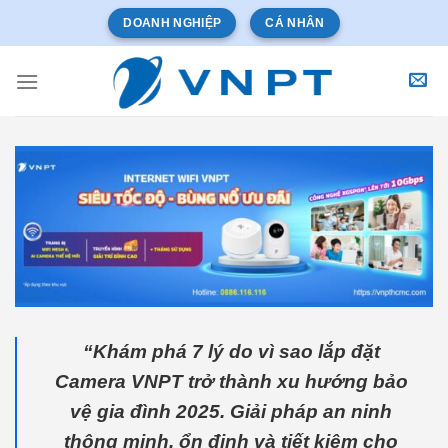
Bỏ
DOANH NGHIỆP
CÁ NHÂN
qua
nội
dung
“Khám phá 7 lý do vì sao lắp đặt
Camera VNPT trở thành xu hướng bảo
vệ gia đình 2025. Giải pháp an ninh
thông minh, ổn định và tiết kiệm cho