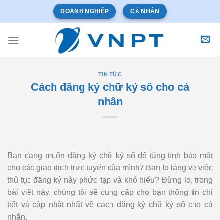
Bỏ
DOANH NGHIỆP
CÁ NHÂN
qua
nội
dung
TIN TỨC
Cách đăng ký chữ ký số cho cá
nhân
Bạn đang muốn đăng ký chữ ký số để tăng tính bảo mật
cho các giao dịch trực tuyến của mình? Bạn lo lắng về việc
thủ tục đăng ký này phức tạp và khó hiểu? Đừng lo, trong
bài viết này, chúng tôi sẽ cung cấp cho bạn thông tin chi
tiết và cập nhật nhất về cách đăng ký chữ ký số cho cá
nhân.