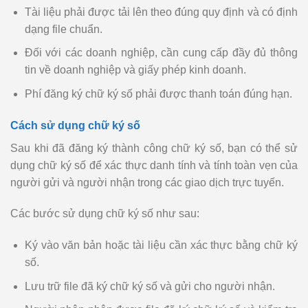
Tài liệu phải được tải lên theo đúng quy định và có định
dạng file chuẩn.
Đối với các doanh nghiệp, cần cung cấp đầy đủ thông
tin về doanh nghiệp và giấy phép kinh doanh.
Phí đăng ký chữ ký số phải được thanh toán đúng hạn.
Cách sử dụng chữ ký số
Sau khi đã đăng ký thành công chữ ký số, bạn có thể sử
dụng chữ ký số để xác thực danh tính và tính toàn vẹn của
người gửi và người nhận trong các giao dịch trực tuyến.
Các bước sử dụng chữ ký số như sau:
Ký vào văn bản hoặc tài liệu cần xác thực bằng chữ ký
số.
Lưu trữ file đã ký chữ ký số và gửi cho người nhận.