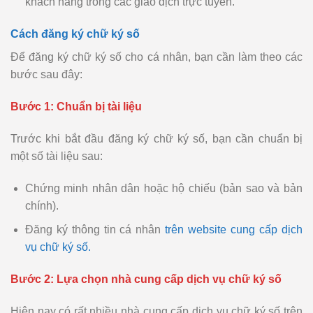
khách hàng trong các giao dịch trực tuyến.
Cách đăng ký chữ ký số
Để đăng ký chữ ký số cho cá nhân, bạn cần làm theo các
bước sau đây:
Bước 1: Chuẩn bị tài liệu
Trước khi bắt đầu đăng ký chữ ký số, bạn cần chuẩn bị
một số tài liệu sau:
Chứng minh nhân dân hoặc hộ chiếu (bản sao và bản
chính).
Đăng ký thông tin cá nhân
trên website cung cấp dịch
vụ chữ ký số.
Bước 2: Lựa chọn nhà cung cấp dịch vụ chữ ký số
Hiện nay có rất nhiều nhà cung cấp dịch vụ chữ ký số trên