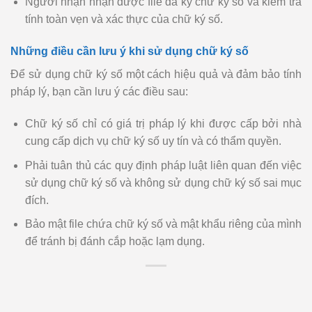
Người nhận nhận được file đã ký chữ ký số và kiểm tra
tính toàn vẹn và xác thực của chữ ký số.
Những điều cần lưu ý khi sử dụng chữ ký số
Để sử dụng chữ ký số một cách hiệu quả và đảm bảo tính
pháp lý, bạn cần lưu ý các điều sau:
Chữ ký số chỉ có giá trị pháp lý khi được cấp bởi nhà
cung cấp dịch vụ chữ ký số uy tín và có thẩm quyền.
Phải tuân thủ các quy định pháp luật liên quan đến việc
sử dụng chữ ký số và không sử dụng chữ ký số sai mục
đích.
Bảo mật file chứa chữ ký số và mật khẩu riêng của mình
để tránh bị đánh cắp hoặc lạm dụng.