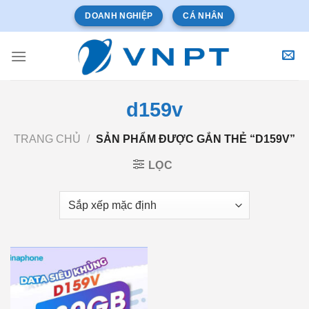
Bỏ
DOANH NGHIỆP
CÁ NHÂN
qua
nội
dung
d159v
TRANG CHỦ
/
SẢN PHẨM ĐƯỢC GẮN THẺ “D159V”
LỌC