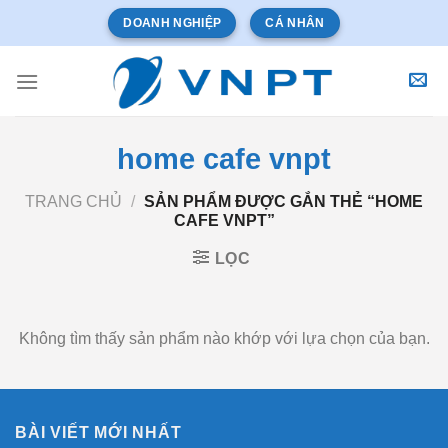
Bỏ
DOANH NGHIỆP
CÁ NHÂN
qua
nội
dung
home cafe vnpt
TRANG CHỦ
/
SẢN PHẨM ĐƯỢC GẮN THẺ “HOME
CAFE VNPT”
LỌC
Không tìm thấy sản phẩm nào khớp với lựa chọn của bạn.
BÀI VIẾT MỚI NHẤT