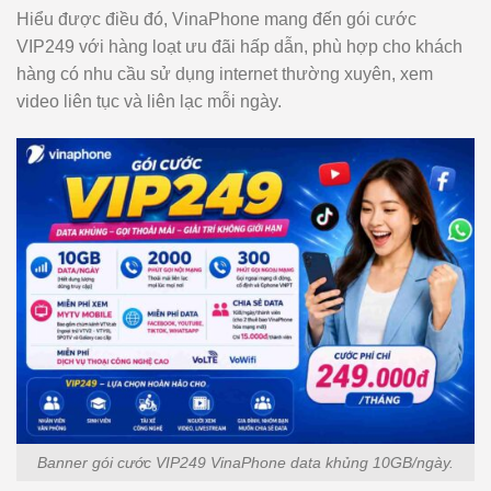
Hiểu được điều đó, VinaPhone mang đến gói cước
VIP249 với hàng loạt ưu đãi hấp dẫn, phù hợp cho khách
hàng có nhu cầu sử dụng internet thường xuyên, xem
video liên tục và liên lạc mỗi ngày.
Banner gói cước VIP249 VinaPhone data khủng 10GB/ngày.