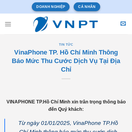
Bỏ
DOANH NGHIỆP
CÁ NHÂN
qua
nội
dung
TIN TỨC
VinaPhone TP. Hồ Chí Minh Thông
Báo Mức Thu Cước Dịch Vụ Tại Địa
Chỉ
VINAPHONE TP.Hồ Chí Minh xin trân trọng thông báo
đến Quý khách:
Từ ngày 01/01/2025, VinaPhone TP.Hồ
Chí Minh thông báo mức thu cước dịch