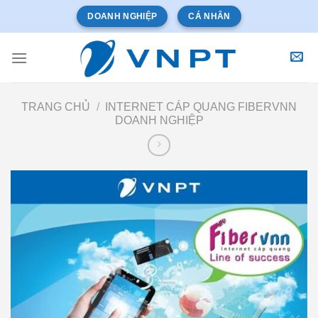
Bỏ
DOANH NGHIỆP
CÁ NHÂN
qua
nội
dung
TRANG CHỦ
/
INTERNET CÁP QUANG FIBERVNN
DOANH NGHIỆP