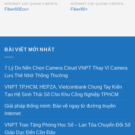
INTERNET CÁP QUANG FIBERVNN DOANH NGHIỆP
INTERNET CÁP QUANG FIBERVNN DOANH NGHIỆP
Fiber60Eco+
Fiber80+
BÀI VIẾT MỚI NHẤT
7 Lý Do Nên Chọn Camera Cloud VNPT Thay Vì Camera
Lưu Thẻ Nhớ Thông Thường
VNPT TP.HCM, HEPZA, Vietcombank Chung Tay Kiến
Tạo Hệ Sinh Thái Số Cho Khu Công Nghiệp TPHCM
Giải pháp thông minh: Bảo vệ ngay từ đường truyền
Internet
VNPT Trao Tặng Phòng Học Số – Lan Tỏa Chuyển Đổi Số
Giáo Dục Đến Côn Đảo