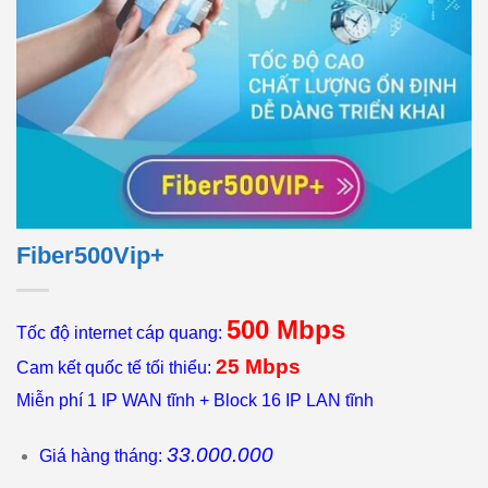
Fiber500Vip+
500 Mbps
Tốc độ internet cáp quang:
25 Mbps
Cam kết quốc tế tối thiểu:
Miễn phí 1 IP WAN tĩnh + Block 16 IP LAN tĩnh
33.000.000
Giá hàng tháng: