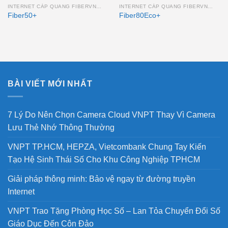
INTERNET CÁP QUANG FIBERVNN DOANH NGHIỆP
INTERNET CÁP QUANG FIBERVNN DOANH NGHIỆP
Fiber50+
Fiber80Eco+
BÀI VIẾT MỚI NHẤT
7 Lý Do Nên Chọn Camera Cloud VNPT Thay Vì Camera
Lưu Thẻ Nhớ Thông Thường
VNPT TP.HCM, HEPZA, Vietcombank Chung Tay Kiến
Tạo Hệ Sinh Thái Số Cho Khu Công Nghiệp TPHCM
Giải pháp thông minh: Bảo vệ ngay từ đường truyền
Internet
VNPT Trao Tặng Phòng Học Số – Lan Tỏa Chuyển Đổi Số
Giáo Dục Đến Côn Đảo