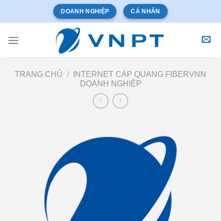
Bỏ
DOANH NGHIỆP
CÁ NHÂN
qua
nội
dung
TRANG CHỦ
/
INTERNET CÁP QUANG FIBERVNN
DOANH NGHIỆP